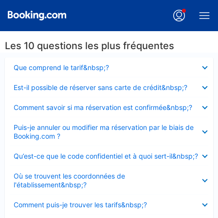
Les 10 questions les plus fréquentes
Élément
Que comprend le tarif&nbsp;?
fermé
Élément
Est-il possible de réserver sans carte de crédit&nbsp;?
fermé
Élément
Comment savoir si ma réservation est confirmée&nbsp;?
fermé
Élément
Puis-je annuler ou modifier ma réservation par le biais de
fermé
Booking.com ?
Élément
Qu’est-ce que le code confidentiel et à quoi sert-il&nbsp;?
fermé
Élément
Où se trouvent les coordonnées de
fermé
l'établissement&nbsp;?
Élément
Comment puis-je trouver les tarifs&nbsp;?
fermé