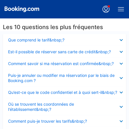
Les 10 questions les plus fréquentes
Élément
Que comprend le tarif&nbsp;?
fermé
Élément
Est-il possible de réserver sans carte de crédit&nbsp;?
fermé
Élément
Comment savoir si ma réservation est confirmée&nbsp;?
fermé
Élément
Puis-je annuler ou modifier ma réservation par le biais de
fermé
Booking.com ?
Élément
Qu’est-ce que le code confidentiel et à quoi sert-il&nbsp;?
fermé
Élément
Où se trouvent les coordonnées de
fermé
l'établissement&nbsp;?
Élément
Comment puis-je trouver les tarifs&nbsp;?
fermé