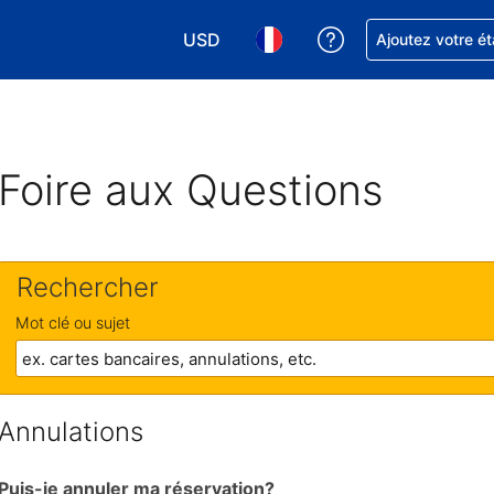
USD
Obtenez de l'aide
Ajoutez votre é
Choisissez votre devise. Votre devise 
Choisissez votre langue. Votr
Foire aux Questions
Rechercher
Mot clé ou sujet
Annulations
Puis-je annuler ma réservation?