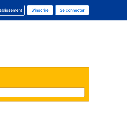
 concernant votre réservation
tablissement
S'inscrire
Se connecter
actuelle est celle-ci : Dollar américain.
e langue actuelle est celle-ci : Français.