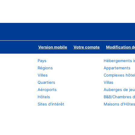
Version mobile
Votre compte
Modification d
Pays
Hébergements i
Régions
Appartements
Villes
Complexes hôtel
Quartiers
Villas
Aéroports
Auberges de je
Hôtels
B&B/Chambres d
Sites d'intérêt
Maisons d'Hôte