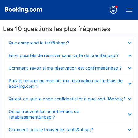
Les 10 questions les plus fréquentes
Élément
Que comprend le tarif&nbsp;?
fermé
Élément
Est-il possible de réserver sans carte de crédit&nbsp;?
fermé
Élément
Comment savoir si ma réservation est confirmée&nbsp;?
fermé
Élément
Puis-je annuler ou modifier ma réservation par le biais de
fermé
Booking.com ?
Élément
Qu’est-ce que le code confidentiel et à quoi sert-il&nbsp;?
fermé
Élément
Où se trouvent les coordonnées de
fermé
l'établissement&nbsp;?
Élément
Comment puis-je trouver les tarifs&nbsp;?
fermé