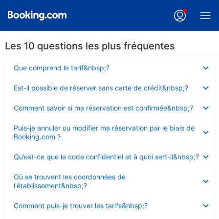
Les 10 questions les plus fréquentes
Élément
Que comprend le tarif&nbsp;?
fermé
Élément
Est-il possible de réserver sans carte de crédit&nbsp;?
fermé
Élément
Comment savoir si ma réservation est confirmée&nbsp;?
fermé
Élément
Puis-je annuler ou modifier ma réservation par le biais de
fermé
Booking.com ?
Élément
Qu’est-ce que le code confidentiel et à quoi sert-il&nbsp;?
fermé
Élément
Où se trouvent les coordonnées de
fermé
l'établissement&nbsp;?
Élément
Comment puis-je trouver les tarifs&nbsp;?
fermé