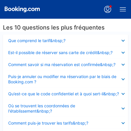
Les 10 questions les plus fréquentes
Élément
Que comprend le tarif&nbsp;?
fermé
Élément
Est-il possible de réserver sans carte de crédit&nbsp;?
fermé
Élément
Comment savoir si ma réservation est confirmée&nbsp;?
fermé
Élément
Puis-je annuler ou modifier ma réservation par le biais de
fermé
Booking.com ?
Élément
Qu’est-ce que le code confidentiel et à quoi sert-il&nbsp;?
fermé
Élément
Où se trouvent les coordonnées de
fermé
l'établissement&nbsp;?
Élément
Comment puis-je trouver les tarifs&nbsp;?
fermé