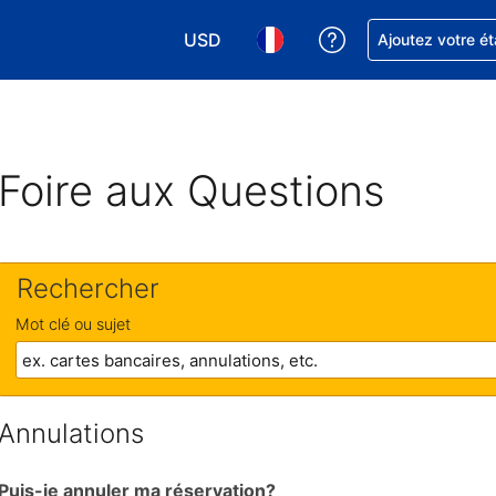
USD
Obtenez de l'aide
Ajoutez votre é
Choisissez votre devise. Votre devise 
Choisissez votre langue. Votr
Foire aux Questions
Rechercher
Mot clé ou sujet
Annulations
Puis-je annuler ma réservation?