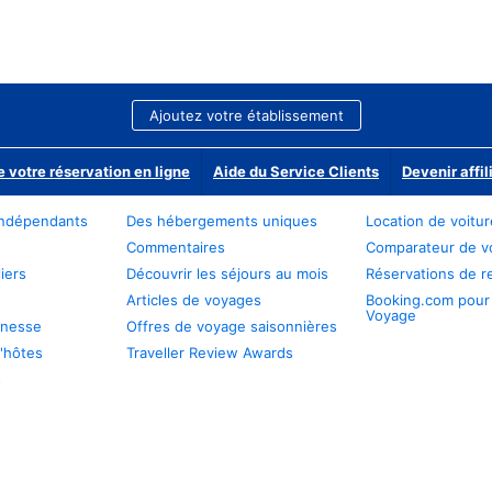
Ajoutez votre établissement
e votre réservation en ligne
Aide du Service Clients
Devenir affil
ndépendants
Des hébergements uniques
Location de voitu
Commentaires
Comparateur de v
iers
Découvrir les séjours au mois
Réservations de r
Articles de voyages
Booking.com pour
Voyage
unesse
Offres de voyage saisonnières
'hôtes
Traveller Review Awards
s