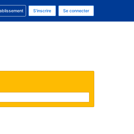
 concernant votre réservation
tablissement
S'inscrire
Se connecter
actuelle est celle-ci : Dollar américain.
e langue actuelle est celle-ci : Français.