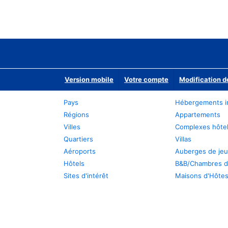
Version mobile
Votre compte
Modification d
Pays
Hébergements i
Régions
Appartements
Villes
Complexes hôtel
Quartiers
Villas
Aéroports
Auberges de je
Hôtels
B&B/Chambres d
Sites d'intérêt
Maisons d'Hôte