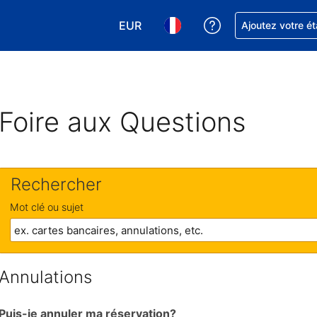
EUR
Obtenez de l'aide
Ajoutez votre é
Choisissez votre devise. Votre devise
Choisissez votre langue. Votr
Foire aux Questions
Rechercher
Mot clé ou sujet
Annulations
Puis-je annuler ma réservation?