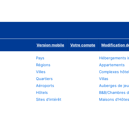
Version mobile
Votre compte
Modification d
Pays
Hébergements i
Régions
Appartements
Villes
Complexes hôtel
Quartiers
Villas
Aéroports
Auberges de je
Hôtels
B&B/Chambres d
Sites d'intérêt
Maisons d'Hôte