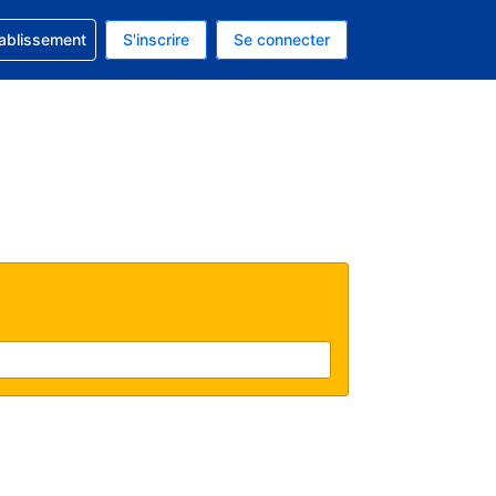
 concernant votre réservation
tablissement
S'inscrire
Se connecter
 actuelle est celle-ci : EUR.
e langue actuelle est celle-ci : Français.