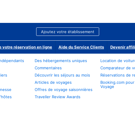
Ajoutez votre établissement
e votre réservation en ligne
Aide du Service Clients
Devenir affil
ndépendants
Des hébergements uniques
Location de voitu
Commentaires
Comparateur de v
iers
Découvrir les séjours au mois
Réservations de r
Articles de voyages
Booking.com pour
Voyage
unesse
Offres de voyage saisonnières
'hôtes
Traveller Review Awards
s