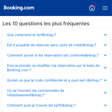
Les 10 questions les plus fréquentes
Élément
Que comprend le tarif&nbsp;?
fermé
Élément
Est-il possible de réserver sans carte de crédit&nbsp;?
fermé
Élément
Comment savoir si ma réservation est confirmée&nbsp;?
fermé
Élément
Puis-je annuler ou modifier ma réservation par le biais de
fermé
Booking.com ?
Élément
Qu’est-ce que le code confidentiel et à quoi sert-il&nbsp;?
fermé
Élément
Où se trouvent les coordonnées de
fermé
l'établissement&nbsp;?
Élément
Comment puis-je trouver les tarifs&nbsp;?
fermé