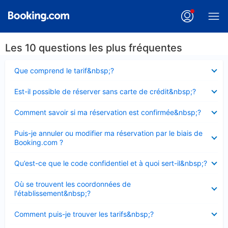
Les 10 questions les plus fréquentes
Élément
Que comprend le tarif&nbsp;?
fermé
Élément
Est-il possible de réserver sans carte de crédit&nbsp;?
fermé
Élément
Comment savoir si ma réservation est confirmée&nbsp;?
fermé
Élément
Puis-je annuler ou modifier ma réservation par le biais de
fermé
Booking.com ?
Élément
Qu’est-ce que le code confidentiel et à quoi sert-il&nbsp;?
fermé
Élément
Où se trouvent les coordonnées de
fermé
l'établissement&nbsp;?
Élément
Comment puis-je trouver les tarifs&nbsp;?
fermé