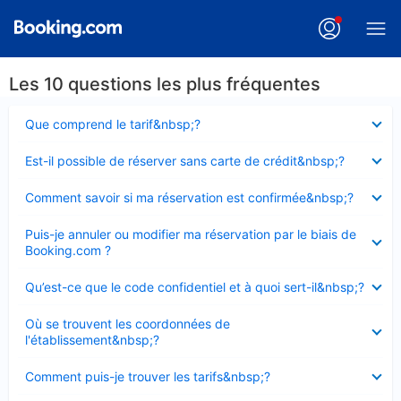
Les 10 questions les plus fréquentes
Élément
Que comprend le tarif&nbsp;?
fermé
Élément
Est-il possible de réserver sans carte de crédit&nbsp;?
fermé
Élément
Comment savoir si ma réservation est confirmée&nbsp;?
fermé
Élément
Puis-je annuler ou modifier ma réservation par le biais de
fermé
Booking.com ?
Élément
Qu’est-ce que le code confidentiel et à quoi sert-il&nbsp;?
fermé
Élément
Où se trouvent les coordonnées de
fermé
l'établissement&nbsp;?
Élément
Comment puis-je trouver les tarifs&nbsp;?
fermé