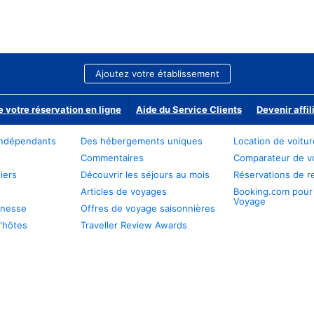
Ajoutez votre établissement
e votre réservation en ligne
Aide du Service Clients
Devenir affil
ndépendants
Des hébergements uniques
Location de voitu
Commentaires
Comparateur de v
iers
Découvrir les séjours au mois
Réservations de r
Articles de voyages
Booking.com pour
Voyage
unesse
Offres de voyage saisonnières
'hôtes
Traveller Review Awards
s