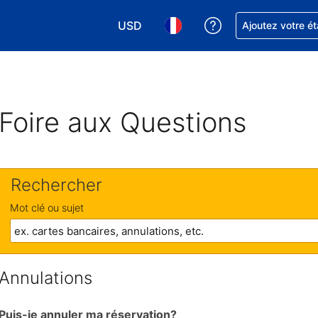
USD
Obtenez de l'aide
Ajoutez votre é
Choisissez votre devise. Votre devise 
Choisissez votre langue. Votr
Foire aux Questions
Rechercher
Mot clé ou sujet
Annulations
Puis-je annuler ma réservation?