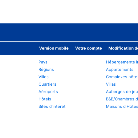
Version mobile
Votre compte
Modification d
Pays
Hébergements i
Régions
Appartements
Villes
Complexes hôtel
Quartiers
Villas
Aéroports
Auberges de je
Hôtels
B&B/Chambres d
Sites d'intérêt
Maisons d'Hôte