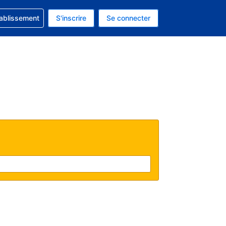
 concernant votre réservation
tablissement
S'inscrire
Se connecter
actuelle est celle-ci : Dollar américain.
e langue actuelle est celle-ci : Français.