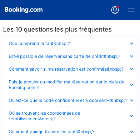
Les 10 questions les plus fréquentes
Élément
Que comprend le tarif&nbsp;?
fermé
Élément
Est-il possible de réserver sans carte de crédit&nbsp;?
fermé
Élément
Comment savoir si ma réservation est confirmée&nbsp;?
fermé
Élément
Puis-je annuler ou modifier ma réservation par le biais de
fermé
Booking.com ?
Élément
Qu’est-ce que le code confidentiel et à quoi sert-il&nbsp;?
fermé
Élément
Où se trouvent les coordonnées de
fermé
l'établissement&nbsp;?
Élément
Comment puis-je trouver les tarifs&nbsp;?
fermé