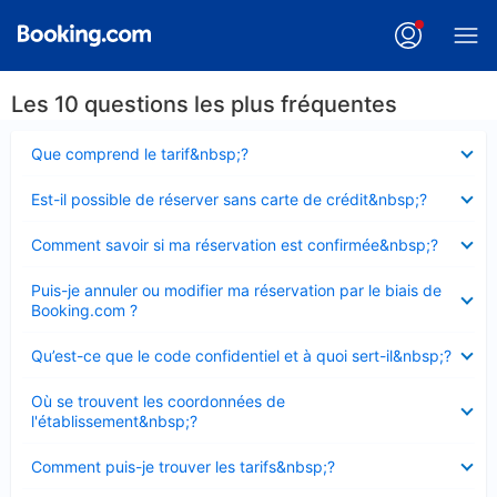
Les 10 questions les plus fréquentes
Élément
Que comprend le tarif&nbsp;?
fermé
Élément
Est-il possible de réserver sans carte de crédit&nbsp;?
fermé
Élément
Comment savoir si ma réservation est confirmée&nbsp;?
fermé
Élément
Puis-je annuler ou modifier ma réservation par le biais de
fermé
Booking.com ?
Élément
Qu’est-ce que le code confidentiel et à quoi sert-il&nbsp;?
fermé
Élément
Où se trouvent les coordonnées de
fermé
l'établissement&nbsp;?
Élément
Comment puis-je trouver les tarifs&nbsp;?
fermé