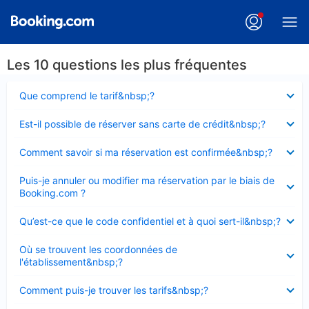
Les 10 questions les plus fréquentes
Élément
Que comprend le tarif&nbsp;?
fermé
Élément
Est-il possible de réserver sans carte de crédit&nbsp;?
fermé
Élément
Comment savoir si ma réservation est confirmée&nbsp;?
fermé
Élément
Puis-je annuler ou modifier ma réservation par le biais de
fermé
Booking.com ?
Élément
Qu’est-ce que le code confidentiel et à quoi sert-il&nbsp;?
fermé
Élément
Où se trouvent les coordonnées de
fermé
l'établissement&nbsp;?
Élément
Comment puis-je trouver les tarifs&nbsp;?
fermé