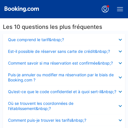
Les 10 questions les plus fréquentes
Élément
Que comprend le tarif&nbsp;?
fermé
Élément
Est-il possible de réserver sans carte de crédit&nbsp;?
fermé
Élément
Comment savoir si ma réservation est confirmée&nbsp;?
fermé
Élément
Puis-je annuler ou modifier ma réservation par le biais de
fermé
Booking.com ?
Élément
Qu’est-ce que le code confidentiel et à quoi sert-il&nbsp;?
fermé
Élément
Où se trouvent les coordonnées de
fermé
l'établissement&nbsp;?
Élément
Comment puis-je trouver les tarifs&nbsp;?
fermé