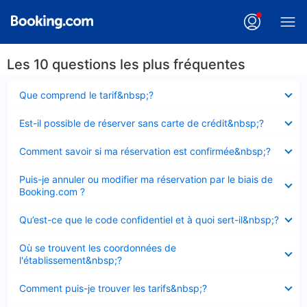
Les 10 questions les plus fréquentes
Élément
Que comprend le tarif&nbsp;?
fermé
Élément
Est-il possible de réserver sans carte de crédit&nbsp;?
fermé
Élément
Comment savoir si ma réservation est confirmée&nbsp;?
fermé
Élément
Puis-je annuler ou modifier ma réservation par le biais de
fermé
Booking.com ?
Élément
Qu’est-ce que le code confidentiel et à quoi sert-il&nbsp;?
fermé
Élément
Où se trouvent les coordonnées de
fermé
l'établissement&nbsp;?
Élément
Comment puis-je trouver les tarifs&nbsp;?
fermé