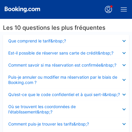
Les 10 questions les plus fréquentes
Élément
Que comprend le tarif&nbsp;?
fermé
Élément
Est-il possible de réserver sans carte de crédit&nbsp;?
fermé
Élément
Comment savoir si ma réservation est confirmée&nbsp;?
fermé
Élément
Puis-je annuler ou modifier ma réservation par le biais de
fermé
Booking.com ?
Élément
Qu’est-ce que le code confidentiel et à quoi sert-il&nbsp;?
fermé
Élément
Où se trouvent les coordonnées de
fermé
l'établissement&nbsp;?
Élément
Comment puis-je trouver les tarifs&nbsp;?
fermé