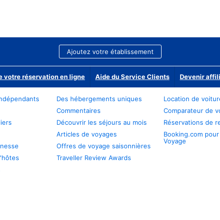
Ajoutez votre établissement
e votre réservation en ligne
Aide du Service Clients
Devenir affil
ndépendants
Des hébergements uniques
Location de voitu
Commentaires
Comparateur de v
iers
Découvrir les séjours au mois
Réservations de r
Articles de voyages
Booking.com pour
Voyage
unesse
Offres de voyage saisonnières
'hôtes
Traveller Review Awards
s