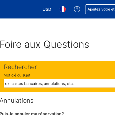
USD
Obtenez de l'aide
Ajoutez votre é
Choisissez votre devise. Votre devise 
Choisissez votre langue. Votr
Foire aux Questions
Rechercher
Mot clé ou sujet
Annulations
Puis-je annuler ma réservation?