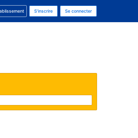
 concernant votre réservation
tablissement
S'inscrire
Se connecter
actuelle est celle-ci : Dollar américain.
e langue actuelle est celle-ci : Français.