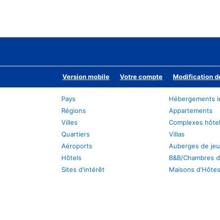
Version mobile
Votre compte
Modification d
Pays
Hébergements i
Régions
Appartements
Villes
Complexes hôtel
Quartiers
Villas
Aéroports
Auberges de je
Hôtels
B&B/Chambres d
Sites d'intérêt
Maisons d'Hôte