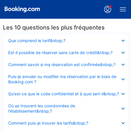
Les 10 questions les plus fréquentes
Élément
Que comprend le tarif&nbsp;?
fermé
Élément
Est-il possible de réserver sans carte de crédit&nbsp;?
fermé
Élément
Comment savoir si ma réservation est confirmée&nbsp;?
fermé
Élément
Puis-je annuler ou modifier ma réservation par le biais de
fermé
Booking.com ?
Élément
Qu’est-ce que le code confidentiel et à quoi sert-il&nbsp;?
fermé
Élément
Où se trouvent les coordonnées de
fermé
l'établissement&nbsp;?
Élément
Comment puis-je trouver les tarifs&nbsp;?
fermé