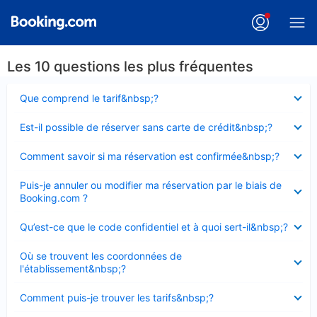
Les 10 questions les plus fréquentes
Élément
Que comprend le tarif&nbsp;?
fermé
Élément
Est-il possible de réserver sans carte de crédit&nbsp;?
fermé
Élément
Comment savoir si ma réservation est confirmée&nbsp;?
fermé
Élément
Puis-je annuler ou modifier ma réservation par le biais de
fermé
Booking.com ?
Élément
Qu’est-ce que le code confidentiel et à quoi sert-il&nbsp;?
fermé
Élément
Où se trouvent les coordonnées de
fermé
l'établissement&nbsp;?
Élément
Comment puis-je trouver les tarifs&nbsp;?
fermé