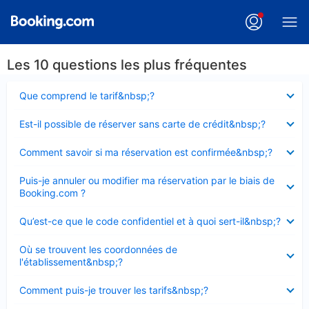
Les 10 questions les plus fréquentes
Élément
Que comprend le tarif&nbsp;?
fermé
Élément
Est-il possible de réserver sans carte de crédit&nbsp;?
fermé
Élément
Comment savoir si ma réservation est confirmée&nbsp;?
fermé
Élément
Puis-je annuler ou modifier ma réservation par le biais de
fermé
Booking.com ?
Élément
Qu’est-ce que le code confidentiel et à quoi sert-il&nbsp;?
fermé
Élément
Où se trouvent les coordonnées de
fermé
l'établissement&nbsp;?
Élément
Comment puis-je trouver les tarifs&nbsp;?
fermé