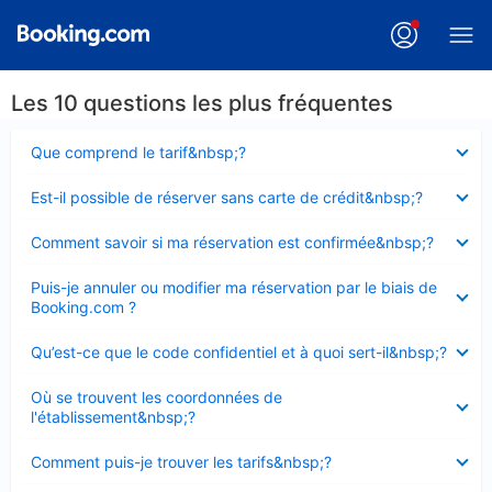
Les 10 questions les plus fréquentes
Élément
Que comprend le tarif&nbsp;?
fermé
Élément
Est-il possible de réserver sans carte de crédit&nbsp;?
fermé
Élément
Comment savoir si ma réservation est confirmée&nbsp;?
fermé
Élément
Puis-je annuler ou modifier ma réservation par le biais de
fermé
Booking.com ?
Élément
Qu’est-ce que le code confidentiel et à quoi sert-il&nbsp;?
fermé
Élément
Où se trouvent les coordonnées de
fermé
l'établissement&nbsp;?
Élément
Comment puis-je trouver les tarifs&nbsp;?
fermé