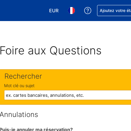
EUR
Obtenez de l'aide
Ajoutez votre é
Choisissez votre devise. Votre devise
Choisissez votre langue. Votr
Foire aux Questions
Rechercher
Mot clé ou sujet
Annulations
Puis-je annuler ma réservation?