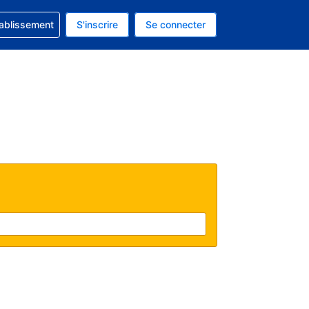
 concernant votre réservation
tablissement
S'inscrire
Se connecter
 actuelle est celle-ci : EUR.
e langue actuelle est celle-ci : Français.