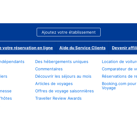
Ajoutez votre établissement
e votre réservation en ligne
Aide du Service Clients
Devenir affil
ndépendants
Des hébergements uniques
Location de voitu
Commentaires
Comparateur de v
iers
Découvrir les séjours au mois
Réservations de r
Articles de voyages
Booking.com pour
Voyage
unesse
Offres de voyage saisonnières
'hôtes
Traveller Review Awards
s