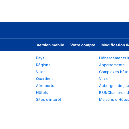
Version mobile
Votre compte
Modification d
Pays
Hébergements i
Régions
Appartements
Villes
Complexes hôtel
Quartiers
Villas
Aéroports
Auberges de je
Hôtels
B&B/Chambres d
Sites d'intérêt
Maisons d'Hôte