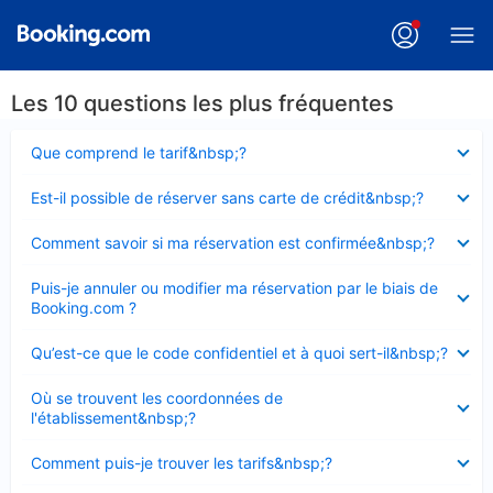
Les 10 questions les plus fréquentes
Élément
Que comprend le tarif&nbsp;?
fermé
Élément
Est-il possible de réserver sans carte de crédit&nbsp;?
fermé
Élément
Comment savoir si ma réservation est confirmée&nbsp;?
fermé
Élément
Puis-je annuler ou modifier ma réservation par le biais de
fermé
Booking.com ?
Élément
Qu’est-ce que le code confidentiel et à quoi sert-il&nbsp;?
fermé
Élément
Où se trouvent les coordonnées de
fermé
l'établissement&nbsp;?
Élément
Comment puis-je trouver les tarifs&nbsp;?
fermé