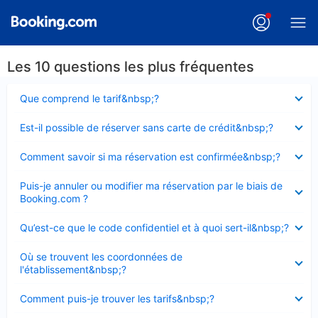
Les 10 questions les plus fréquentes
Élément
Que comprend le tarif&nbsp;?
fermé
Élément
Est-il possible de réserver sans carte de crédit&nbsp;?
fermé
Élément
Comment savoir si ma réservation est confirmée&nbsp;?
fermé
Élément
Puis-je annuler ou modifier ma réservation par le biais de
fermé
Booking.com ?
Élément
Qu’est-ce que le code confidentiel et à quoi sert-il&nbsp;?
fermé
Élément
Où se trouvent les coordonnées de
fermé
l'établissement&nbsp;?
Élément
Comment puis-je trouver les tarifs&nbsp;?
fermé