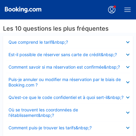
Les 10 questions les plus fréquentes
Élément
Que comprend le tarif&nbsp;?
fermé
Élément
Est-il possible de réserver sans carte de crédit&nbsp;?
fermé
Élément
Comment savoir si ma réservation est confirmée&nbsp;?
fermé
Élément
Puis-je annuler ou modifier ma réservation par le biais de
fermé
Booking.com ?
Élément
Qu’est-ce que le code confidentiel et à quoi sert-il&nbsp;?
fermé
Élément
Où se trouvent les coordonnées de
fermé
l'établissement&nbsp;?
Élément
Comment puis-je trouver les tarifs&nbsp;?
fermé