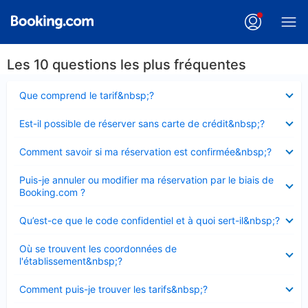
Les 10 questions les plus fréquentes
Élément
Que comprend le tarif&nbsp;?
fermé
Élément
Est-il possible de réserver sans carte de crédit&nbsp;?
fermé
Élément
Comment savoir si ma réservation est confirmée&nbsp;?
fermé
Élément
Puis-je annuler ou modifier ma réservation par le biais de
fermé
Booking.com ?
Élément
Qu’est-ce que le code confidentiel et à quoi sert-il&nbsp;?
fermé
Élément
Où se trouvent les coordonnées de
fermé
l'établissement&nbsp;?
Élément
Comment puis-je trouver les tarifs&nbsp;?
fermé