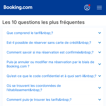
Les 10 questions les plus fréquentes
Élément
Que comprend le tarif&nbsp;?
fermé
Élément
Est-il possible de réserver sans carte de crédit&nbsp;?
fermé
Élément
Comment savoir si ma réservation est confirmée&nbsp;?
fermé
Élément
Puis-je annuler ou modifier ma réservation par le biais de
fermé
Booking.com ?
Élément
Qu’est-ce que le code confidentiel et à quoi sert-il&nbsp;?
fermé
Élément
Où se trouvent les coordonnées de
fermé
l'établissement&nbsp;?
Élément
Comment puis-je trouver les tarifs&nbsp;?
fermé