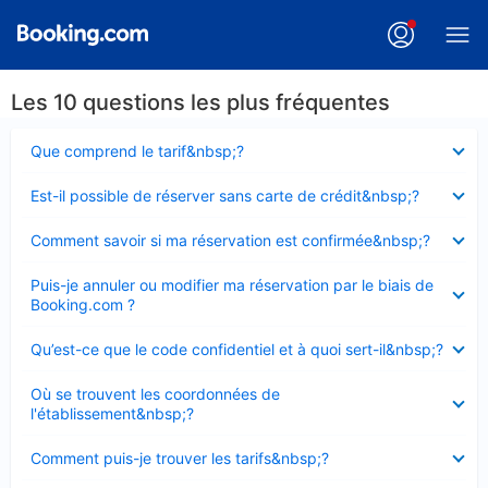
Les 10 questions les plus fréquentes
Élément
Que comprend le tarif&nbsp;?
fermé
Élément
Est-il possible de réserver sans carte de crédit&nbsp;?
fermé
Élément
Comment savoir si ma réservation est confirmée&nbsp;?
fermé
Élément
Puis-je annuler ou modifier ma réservation par le biais de
fermé
Booking.com ?
Élément
Qu’est-ce que le code confidentiel et à quoi sert-il&nbsp;?
fermé
Élément
Où se trouvent les coordonnées de
fermé
l'établissement&nbsp;?
Élément
Comment puis-je trouver les tarifs&nbsp;?
fermé