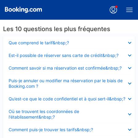
Les 10 questions les plus fréquentes
Élément
Que comprend le tarif&nbsp;?
fermé
Élément
Est-il possible de réserver sans carte de crédit&nbsp;?
fermé
Élément
Comment savoir si ma réservation est confirmée&nbsp;?
fermé
Élément
Puis-je annuler ou modifier ma réservation par le biais de
fermé
Booking.com ?
Élément
Qu’est-ce que le code confidentiel et à quoi sert-il&nbsp;?
fermé
Élément
Où se trouvent les coordonnées de
fermé
l'établissement&nbsp;?
Élément
Comment puis-je trouver les tarifs&nbsp;?
fermé