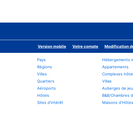
Version mobile
Votre compte
Modification d
Pays
Hébergements i
Régions
Appartements
Villes
Complexes hôtel
Quartiers
Villas
Aéroports
Auberges de je
Hôtels
B&B/Chambres d
Sites d'intérêt
Maisons d'Hôte