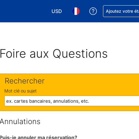
USD
Obtenez de l'aide
Ajoutez votre é
Choisissez votre devise. Votre devise 
Choisissez votre langue. Votr
Foire aux Questions
Rechercher
Mot clé ou sujet
Annulations
Puis-je annuler ma réservation?