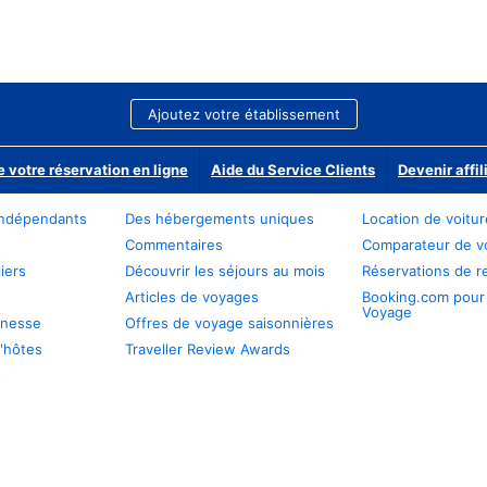
Ajoutez votre établissement
e votre réservation en ligne
Aide du Service Clients
Devenir affil
ndépendants
Des hébergements uniques
Location de voitu
Commentaires
Comparateur de v
iers
Découvrir les séjours au mois
Réservations de r
Articles de voyages
Booking.com pour
Voyage
unesse
Offres de voyage saisonnières
'hôtes
Traveller Review Awards
s