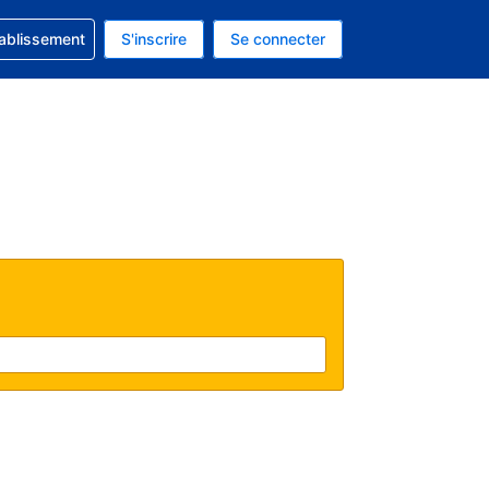
 concernant votre réservation
tablissement
S'inscrire
Se connecter
actuelle est celle-ci : Dollar américain.
e langue actuelle est celle-ci : Français.