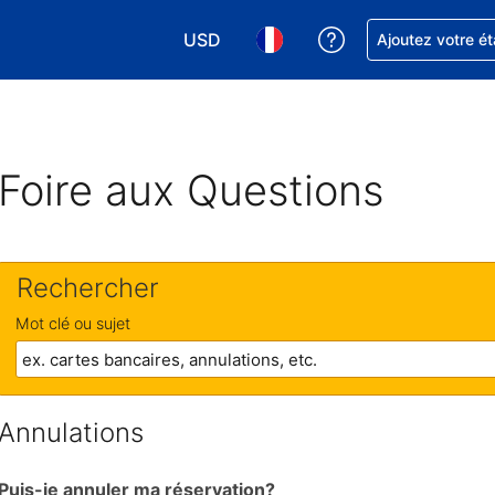
USD
Obtenez de l'aide
Ajoutez votre é
Choisissez votre devise. Votre devise 
Choisissez votre langue. Votr
Foire aux Questions
Rechercher
Mot clé ou sujet
Annulations
Puis-je annuler ma réservation?