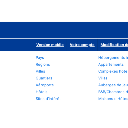
Version mobile
Votre compte
Modification d
Pays
Hébergements i
Régions
Appartements
Villes
Complexes hôtel
Quartiers
Villas
Aéroports
Auberges de je
Hôtels
B&B/Chambres d
Sites d'intérêt
Maisons d'Hôte