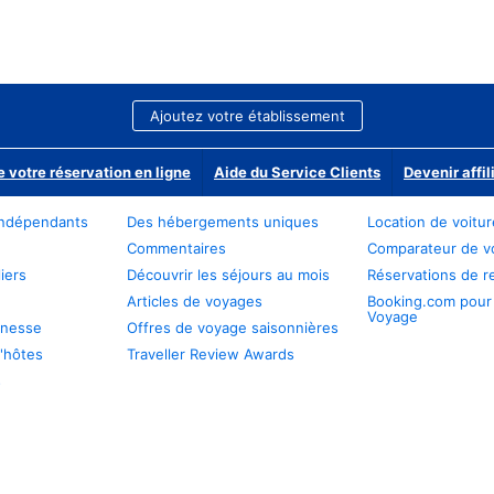
Ajoutez votre établissement
e votre réservation en ligne
Aide du Service Clients
Devenir affil
ndépendants
Des hébergements uniques
Location de voitu
Commentaires
Comparateur de v
iers
Découvrir les séjours au mois
Réservations de r
Articles de voyages
Booking.com pour
Voyage
unesse
Offres de voyage saisonnières
'hôtes
Traveller Review Awards
s