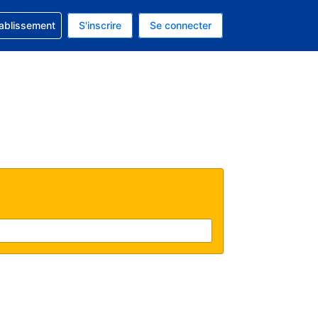
 concernant votre réservation
tablissement
S'inscrire
Se connecter
actuelle est celle-ci : Dollar américain.
e langue actuelle est celle-ci : Français.