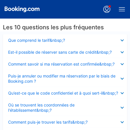
Les 10 questions les plus fréquentes
Élément
Que comprend le tarif&nbsp;?
fermé
Élément
Est-il possible de réserver sans carte de crédit&nbsp;?
fermé
Élément
Comment savoir si ma réservation est confirmée&nbsp;?
fermé
Élément
Puis-je annuler ou modifier ma réservation par le biais de
fermé
Booking.com ?
Élément
Qu’est-ce que le code confidentiel et à quoi sert-il&nbsp;?
fermé
Élément
Où se trouvent les coordonnées de
fermé
l'établissement&nbsp;?
Élément
Comment puis-je trouver les tarifs&nbsp;?
fermé