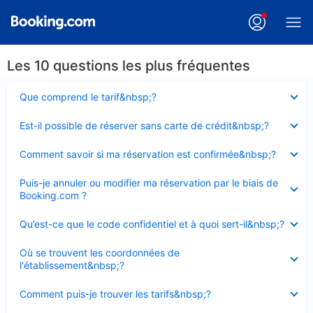
Les 10 questions les plus fréquentes
Élément
Que comprend le tarif&nbsp;?
fermé
Élément
Est-il possible de réserver sans carte de crédit&nbsp;?
fermé
Élément
Comment savoir si ma réservation est confirmée&nbsp;?
fermé
Élément
Puis-je annuler ou modifier ma réservation par le biais de
fermé
Booking.com ?
Élément
Qu’est-ce que le code confidentiel et à quoi sert-il&nbsp;?
fermé
Élément
Où se trouvent les coordonnées de
fermé
l'établissement&nbsp;?
Élément
Comment puis-je trouver les tarifs&nbsp;?
fermé