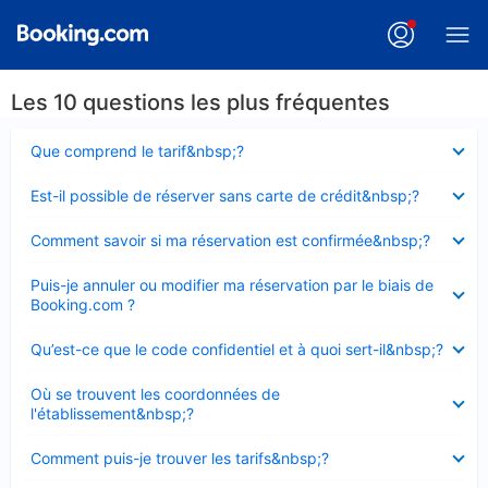
Les 10 questions les plus fréquentes
Élément
Que comprend le tarif&nbsp;?
fermé
Élément
Est-il possible de réserver sans carte de crédit&nbsp;?
fermé
Élément
Comment savoir si ma réservation est confirmée&nbsp;?
fermé
Élément
Puis-je annuler ou modifier ma réservation par le biais de
fermé
Booking.com ?
Élément
Qu’est-ce que le code confidentiel et à quoi sert-il&nbsp;?
fermé
Élément
Où se trouvent les coordonnées de
fermé
l'établissement&nbsp;?
Élément
Comment puis-je trouver les tarifs&nbsp;?
fermé