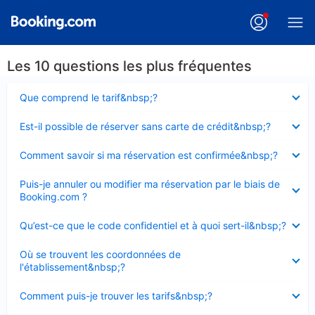
Les 10 questions les plus fréquentes
Élément
Que comprend le tarif&nbsp;?
fermé
Élément
Est-il possible de réserver sans carte de crédit&nbsp;?
fermé
Élément
Comment savoir si ma réservation est confirmée&nbsp;?
fermé
Élément
Puis-je annuler ou modifier ma réservation par le biais de
fermé
Booking.com ?
Élément
Qu’est-ce que le code confidentiel et à quoi sert-il&nbsp;?
fermé
Élément
Où se trouvent les coordonnées de
fermé
l'établissement&nbsp;?
Élément
Comment puis-je trouver les tarifs&nbsp;?
fermé