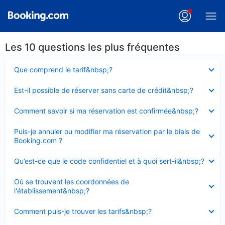
Les 10 questions les plus fréquentes
Élément
Que comprend le tarif&nbsp;?
fermé
Élément
Est-il possible de réserver sans carte de crédit&nbsp;?
fermé
Élément
Comment savoir si ma réservation est confirmée&nbsp;?
fermé
Élément
Puis-je annuler ou modifier ma réservation par le biais de
fermé
Booking.com ?
Élément
Qu’est-ce que le code confidentiel et à quoi sert-il&nbsp;?
fermé
Élément
Où se trouvent les coordonnées de
fermé
l'établissement&nbsp;?
Élément
Comment puis-je trouver les tarifs&nbsp;?
fermé