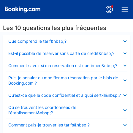
Les 10 questions les plus fréquentes
Élément
Que comprend le tarif&nbsp;?
fermé
Élément
Est-il possible de réserver sans carte de crédit&nbsp;?
fermé
Élément
Comment savoir si ma réservation est confirmée&nbsp;?
fermé
Élément
Puis-je annuler ou modifier ma réservation par le biais de
fermé
Booking.com ?
Élément
Qu’est-ce que le code confidentiel et à quoi sert-il&nbsp;?
fermé
Élément
Où se trouvent les coordonnées de
fermé
l'établissement&nbsp;?
Élément
Comment puis-je trouver les tarifs&nbsp;?
fermé