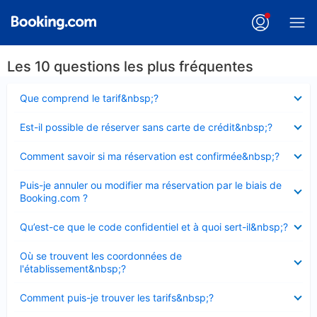
Les 10 questions les plus fréquentes
Élément
Que comprend le tarif&nbsp;?
fermé
Élément
Est-il possible de réserver sans carte de crédit&nbsp;?
fermé
Élément
Comment savoir si ma réservation est confirmée&nbsp;?
fermé
Élément
Puis-je annuler ou modifier ma réservation par le biais de
fermé
Booking.com ?
Élément
Qu’est-ce que le code confidentiel et à quoi sert-il&nbsp;?
fermé
Élément
Où se trouvent les coordonnées de
fermé
l'établissement&nbsp;?
Élément
Comment puis-je trouver les tarifs&nbsp;?
fermé