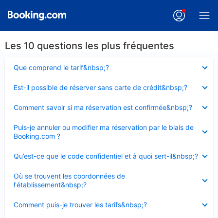
Les 10 questions les plus fréquentes
Élément
Que comprend le tarif&nbsp;?
fermé
Élément
Est-il possible de réserver sans carte de crédit&nbsp;?
fermé
Élément
Comment savoir si ma réservation est confirmée&nbsp;?
fermé
Élément
Puis-je annuler ou modifier ma réservation par le biais de
fermé
Booking.com ?
Élément
Qu’est-ce que le code confidentiel et à quoi sert-il&nbsp;?
fermé
Élément
Où se trouvent les coordonnées de
fermé
l'établissement&nbsp;?
Élément
Comment puis-je trouver les tarifs&nbsp;?
fermé