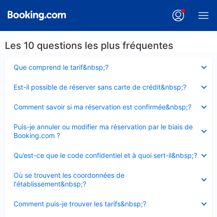
Les 10 questions les plus fréquentes
Élément
Que comprend le tarif&nbsp;?
fermé
Élément
Est-il possible de réserver sans carte de crédit&nbsp;?
fermé
Élément
Comment savoir si ma réservation est confirmée&nbsp;?
fermé
Élément
Puis-je annuler ou modifier ma réservation par le biais de
fermé
Booking.com ?
Élément
Qu’est-ce que le code confidentiel et à quoi sert-il&nbsp;?
fermé
Élément
Où se trouvent les coordonnées de
fermé
l'établissement&nbsp;?
Élément
Comment puis-je trouver les tarifs&nbsp;?
fermé