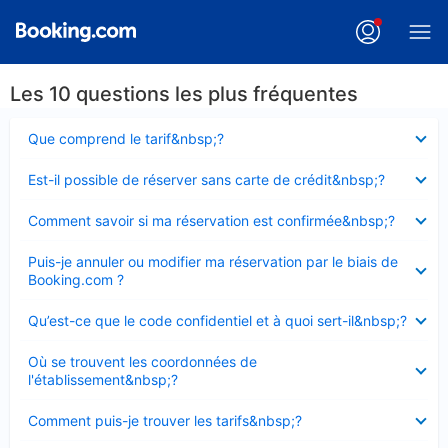
Les 10 questions les plus fréquentes
Élément
Que comprend le tarif&nbsp;?
fermé
Élément
Est-il possible de réserver sans carte de crédit&nbsp;?
fermé
Élément
Comment savoir si ma réservation est confirmée&nbsp;?
fermé
Élément
Puis-je annuler ou modifier ma réservation par le biais de
fermé
Booking.com ?
Élément
Qu’est-ce que le code confidentiel et à quoi sert-il&nbsp;?
fermé
Élément
Où se trouvent les coordonnées de
fermé
l'établissement&nbsp;?
Élément
Comment puis-je trouver les tarifs&nbsp;?
fermé