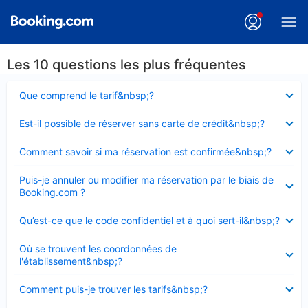
Les 10 questions les plus fréquentes
Élément
Que comprend le tarif&nbsp;?
fermé
Élément
Est-il possible de réserver sans carte de crédit&nbsp;?
fermé
Élément
Comment savoir si ma réservation est confirmée&nbsp;?
fermé
Élément
Puis-je annuler ou modifier ma réservation par le biais de
fermé
Booking.com ?
Élément
Qu’est-ce que le code confidentiel et à quoi sert-il&nbsp;?
fermé
Élément
Où se trouvent les coordonnées de
fermé
l'établissement&nbsp;?
Élément
Comment puis-je trouver les tarifs&nbsp;?
fermé