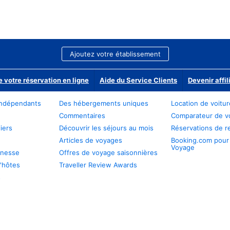
Ajoutez votre établissement
e votre réservation en ligne
Aide du Service Clients
Devenir affil
ndépendants
Des hébergements uniques
Location de voitu
Commentaires
Comparateur de v
iers
Découvrir les séjours au mois
Réservations de r
Articles de voyages
Booking.com pour
Voyage
unesse
Offres de voyage saisonnières
'hôtes
Traveller Review Awards
s