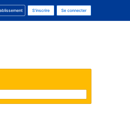
 concernant votre réservation
tablissement
S'inscrire
Se connecter
actuelle est celle-ci : Dollar américain.
e langue actuelle est celle-ci : Français.