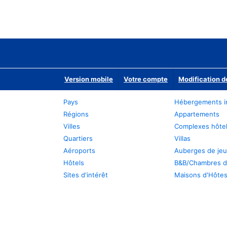
Version mobile
Votre compte
Modification d
Pays
Hébergements i
Régions
Appartements
Villes
Complexes hôtel
Quartiers
Villas
Aéroports
Auberges de je
Hôtels
B&B/Chambres d
Sites d'intérêt
Maisons d'Hôte