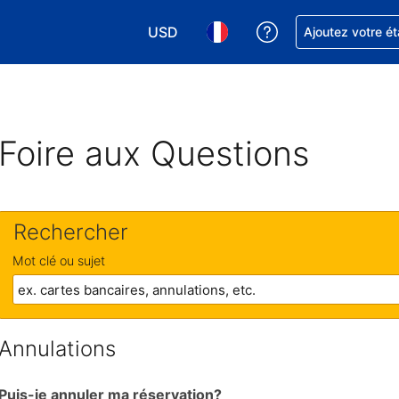
USD
Obtenez de l'aide
Ajoutez votre é
Choisissez votre devise. Votre devise 
Choisissez votre langue. Votr
Foire aux Questions
Rechercher
Mot clé ou sujet
Annulations
Puis-je annuler ma réservation?