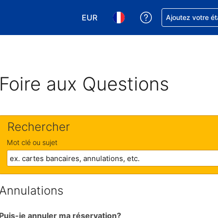
EUR
Obtenez de l'aide
Ajoutez votre é
Choisissez votre devise. Votre devise
Choisissez votre langue. Votr
Foire aux Questions
Rechercher
Mot clé ou sujet
Annulations
Puis-je annuler ma réservation?