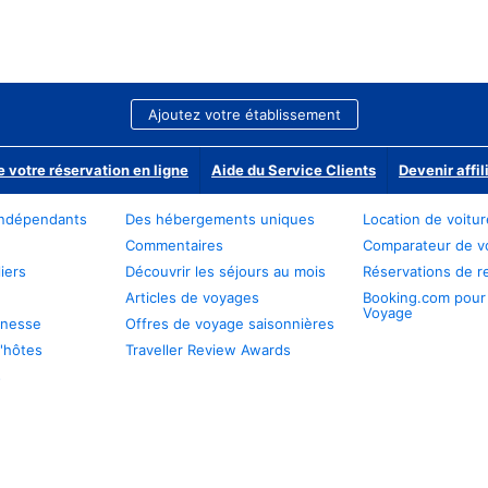
Ajoutez votre établissement
e votre réservation en ligne
Aide du Service Clients
Devenir affil
ndépendants
Des hébergements uniques
Location de voitu
Commentaires
Comparateur de v
iers
Découvrir les séjours au mois
Réservations de r
Articles de voyages
Booking.com pour
Voyage
unesse
Offres de voyage saisonnières
'hôtes
Traveller Review Awards
s