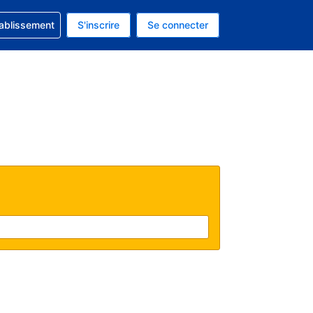
 concernant votre réservation
tablissement
S'inscrire
Se connecter
 actuelle est celle-ci : EUR.
e langue actuelle est celle-ci : Français.