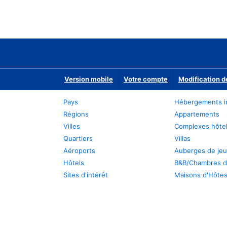
Version mobile
Votre compte
Modification d
Pays
Hébergements i
Régions
Appartements
Villes
Complexes hôtel
Quartiers
Villas
Aéroports
Auberges de je
Hôtels
B&B/Chambres d
Sites d'intérêt
Maisons d'Hôte