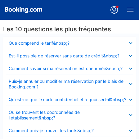
Les 10 questions les plus fréquentes
Élément
Que comprend le tarif&nbsp;?
fermé
Élément
Est-il possible de réserver sans carte de crédit&nbsp;?
fermé
Élément
Comment savoir si ma réservation est confirmée&nbsp;?
fermé
Élément
Puis-je annuler ou modifier ma réservation par le biais de
fermé
Booking.com ?
Élément
Qu’est-ce que le code confidentiel et à quoi sert-il&nbsp;?
fermé
Élément
Où se trouvent les coordonnées de
fermé
l'établissement&nbsp;?
Élément
Comment puis-je trouver les tarifs&nbsp;?
fermé