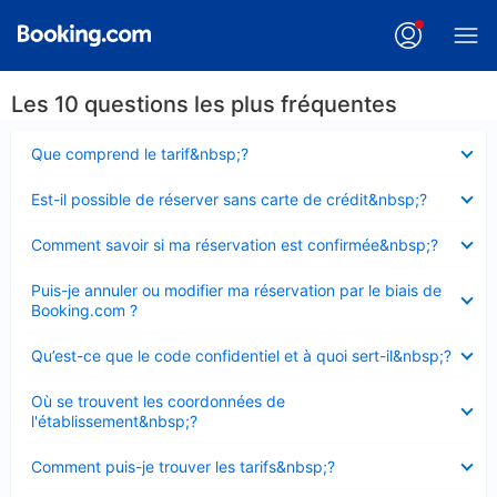
Les 10 questions les plus fréquentes
Élément
Que comprend le tarif&nbsp;?
fermé
Élément
Est-il possible de réserver sans carte de crédit&nbsp;?
fermé
Élément
Comment savoir si ma réservation est confirmée&nbsp;?
fermé
Élément
Puis-je annuler ou modifier ma réservation par le biais de
fermé
Booking.com ?
Élément
Qu’est-ce que le code confidentiel et à quoi sert-il&nbsp;?
fermé
Élément
Où se trouvent les coordonnées de
fermé
l'établissement&nbsp;?
Élément
Comment puis-je trouver les tarifs&nbsp;?
fermé