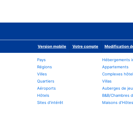
Version mobile
Votre compte
Modification d
Pays
Hébergements i
Régions
Appartements
Villes
Complexes hôtel
Quartiers
Villas
Aéroports
Auberges de je
Hôtels
B&B/Chambres d
Sites d'intérêt
Maisons d'Hôte