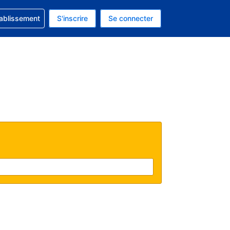
 concernant votre réservation
tablissement
S'inscrire
Se connecter
actuelle est celle-ci : Dollar américain.
e langue actuelle est celle-ci : Français.