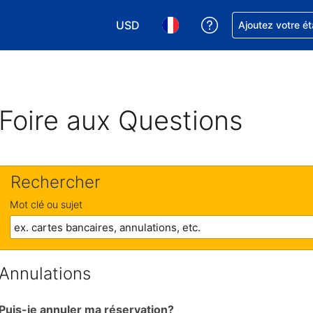
USD
Obtenez de l'aide
Ajoutez votre é
Choisissez votre devise. Votre devise 
Choisissez votre langue. Votr
Foire aux Questions
Rechercher
Mot clé ou sujet
Annulations
Puis-je annuler ma réservation?