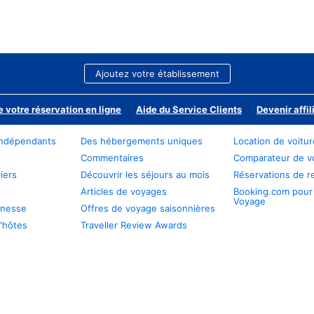
Ajoutez votre établissement
e votre réservation en ligne
Aide du Service Clients
Devenir affil
ndépendants
Des hébergements uniques
Location de voitu
Commentaires
Comparateur de v
iers
Découvrir les séjours au mois
Réservations de r
Articles de voyages
Booking.com pour
Voyage
unesse
Offres de voyage saisonnières
'hôtes
Traveller Review Awards
s