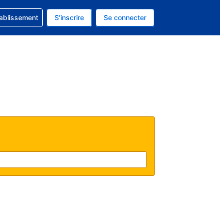
 concernant votre réservation
tablissement
S'inscrire
Se connecter
 actuelle est celle-ci : EUR.
e langue actuelle est celle-ci : Français.