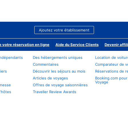
Ajoutez votre établissement
e votre réservation en ligne
Aide du Service Clients
Devenir affil
ndépendants
Des hébergements uniques
Location de voitu
Commentaires
Comparateur de v
iers
Découvrir les séjours au mois
Réservations de r
Articles de voyages
Booking.com pour
Voyage
unesse
Offres de voyage saisonnières
'hôtes
Traveller Review Awards
s