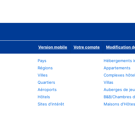
Version mobile
Votre compte
Modification d
Pays
Hébergements i
Régions
Appartements
Villes
Complexes hôtel
Quartiers
Villas
Aéroports
Auberges de je
Hôtels
B&B/Chambres d
Sites d'intérêt
Maisons d'Hôte