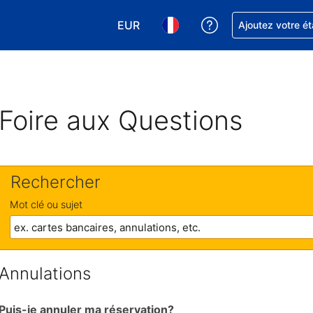
EUR
Obtenez de l'aide
Ajoutez votre é
Choisissez votre devise. Votre devise
Choisissez votre langue. Votr
Foire aux Questions
Rechercher
Mot clé ou sujet
Annulations
Puis-je annuler ma réservation?